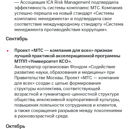
Раскрытие
― Ассоциация ICA Risk Management подтвердила
информации
эффективность системы комплаенс МТС. Компания
Информация
успешно перешла на новый стандарт «Системы
акционерам
комплаенс менеджмента» и подтвердила свое
Документы
соответствие международному стандарту «Система
ПАО
менеджмента противодействия коррупции».
"МТС"
Сентябрь
Собрания
акционеров
Проект «МТС ― компания для всех» признан
Личный
лучшей практикой акселерационной программы
кабинет
МТПП «Университет КСО».
акционера
Акселератор организован Фондом «Содействие
Акционерный
развитию науки, образования и медицины» при
капитал
Правительстве Москвы. Проект «МТС — компания
Контроль
для всех» создан с целью формирования
и
структуры коллектива, соответствующей
аудит
возрастной и гуманитарно-ценностной структуре
Рынок
общества, инклюзивной корпоративной культуры,
акций
повышения лояльности сотрудников и клиентов,
а также сокращения разрывов между поколениями
Описание
в разновозрастной среде.
Программа
приобретения
Октябрь
Порядок