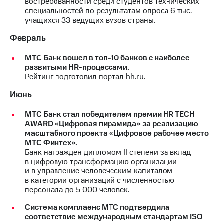
востребованности среди студентов технических
специальностей по результатам опроса 6 тыс.
МТС
учащихся 33 ведущих вузов страны.
о технологиях
Февраль
Достижения
МТС Банк вошел в топ-10 банков с наиболее
Интервью
развитыми HR-процессами.
Рейтинг подготовил портал hh.ru.
Финансовая
отчетность
Июнь
Контакты
МТС Банк стал победителем премии HR TECH
AWARD «Цифровая пирамида» за реализацию
Новости
масштабного проекта «Цифровое рабочее место
в
МТС Финтех».
регионе
Банк награжден дипломом II степени за вклад
в цифровую трансформацию организации
м и акционерам
и в управление человеческим капиталом
Корпоративное
в категории организаций с численностью
управление
персонала до 5 000 человек.
Корпоративный
Система комплаенс МТС подтвердила
секретарь
соответствие международным стандартам ISO