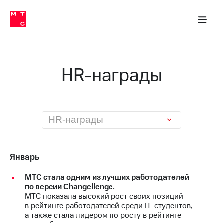
О
сторам и акционерам
Комплаенс и деловая этика
Устойчивое развитие
Медиа-центр
О МТС
О МТС
На главную
компании
О
компании
Стратегия
Стратегия
Карьера
HR-награды
в МТС
Карьера
в МТС
Пресс-
релизы
История
компании
МТС
HR-награды
о технологиях
Руководство
региона
Правовая
Январь
информация
МТС стала одним из лучших работодателей
Контакты
по версии Changellenge.
МТС показала высокий рост своих позиций
Медиа-центр
в рейтинге работодателей среди IT-студентов,
Пресс-
а также стала лидером по росту в рейтинге
релизы