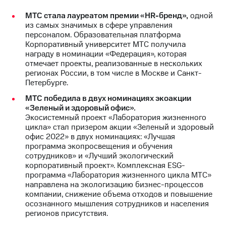
выкупа
МТС стала лауреатом премии «HR-бренд»,
одной
акций
из самых значимых в сфере управления
Дивиденды
персоналом. Образовательная платформа
Рынок
Корпоративный университет МТС получила
облигаций
награду в номинации «Федерация», которая
отмечает проекты, реализованные в нескольких
Описание
регионах России, в том числе в Москве и Санкт-
Еврооблигации-2023
Петербурге.
Уведомление
о
МТС победила в двух номинациях экоакции
погашении
«Зеленый и здоровый офис».
именных
Экосистемный проект «Лаборатория жизненного
облигаций
цикла» стал призером акции «Зеленый и здоровый
Другое
офис 2022» в двух номинациях: «Лучшая
программа экопросвещения и обучения
Регистратор
сотрудников» и «Лучший экологический
Реквизиты
корпоративный проект». Комплексная ESG-
Контакты
программа «Лаборатория жизненного цикла МТС»
йчивое развитие
направлена на экологизацию бизнес-процессов
и деловая этика
компании, снижение объема отходов и повышение
На главную
осознанного мышления сотрудников и населения
регионов присутствия.