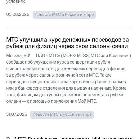
Раскрытие
условиях.
информации
Информация
05.08.2026
Новости МТС в России и мире
акционерам
Документы
ПАО
"МТС"
МТС улучшила курс денежных переводов за
Собрания
рубеж для физлиц через свои салоны связи
акционеров
Личный
Москва, РФ — ПАО «МТС» (MOEX: MTSS, МТС или Компания)
кабинет
сообщает об улучшении курса конвертации рубля
акционера
в иностранные валюты для денежных переводов физлиц
Акционерный
за рубеж через салоны розничной сети МТС. Такие
капитал
переводы осуществляются на карты иностранных банков
Контроль
или в банковские отделения для выдачи наличных. Кроме
и
того, физлицам доступны денежные переводы за рубеж
аудит
Рынок
онлайн — с помощью приложения Мой МТС.
акций
31.07.2026
Новости МТС в России и мире
Описание
Программа
приобретения
Порядок