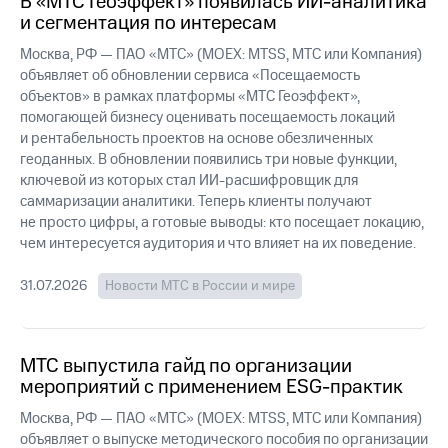
В «МТС Геоэффект» появилась ИИ-аналитика
выкупа
и сегментация по интересам
акций
Дивиденды
Москва, РФ — ПАО «МТС» (MOEX: MTSS, МТС или Компания)
Рынок
объявляет об обновлении сервиса «Посещаемость
облигаций
объектов» в рамках платформы «МТС Геоэффект»,
помогающей бизнесу оценивать посещаемость локаций
Описание
и рентабельность проектов на основе обезличенных
Еврооблигации-2023
геоданных. В обновлении появились три новые функции,
Уведомление
ключевой из которых стал ИИ-расшифровщик для
о
саммаризации аналитики. Теперь клиенты получают
погашении
именных
не просто цифры, а готовые выводы: кто посещает локацию,
облигаций
чем интересуется аудитория и что влияет на их поведение.
Другое
31.07.2026
Новости МТС в России и мире
Регистратор
Реквизиты
Контакты
йчивое развитие
МТС выпустила гайд по организации
и деловая этика
мероприятий с применением ESG-практик
На главную
Москва, РФ — ПАО «МТС» (MOEX: MTSS, МТС или Компания)
объявляет о выпуске методического пособия по организации