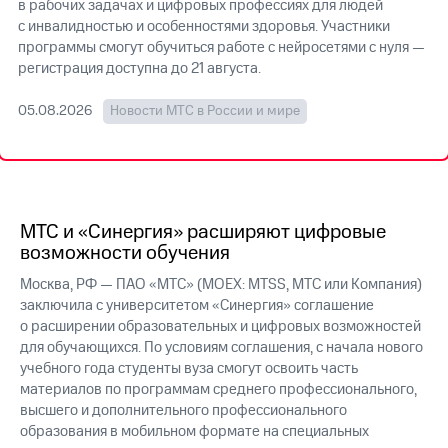
в рабочих задачах и цифровых профессиях для людей
с инвалидностью и особенностями здоровья. Участники
МТС
программы смогут обучиться работе с нейросетями с нуля —
о технологиях
регистрация доступна до 21 августа
.
Достижения
05.08.2026
Новости МТС в России и мире
Интервью
Финансовая
отчетность
Контакты
МТС и «Синергия» расширяют цифровые
возможности обучения
Новости
в
Москва, РФ — ПАО «МТС» (MOEX: MTSS, МТС или Компания)
регионе
заключила с университетом «Синергия» соглашение
о расширении образовательных и цифровых возможностей
м и акционерам
для обучающихся. По условиям соглашения, с начала нового
Корпоративное
учебного года студенты вуза смогут освоить часть
управление
материалов по программам среднего профессионального,
высшего и дополнительного профессионального
Корпоративный
образования в мобильном формате на специальных
секретарь