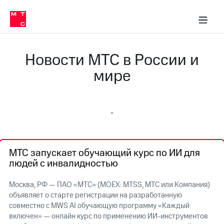
О
сторам и акционерам
Комплаенс и деловая этика
Устойчивое развитие
Медиа-центр
О МТС
О МТС
На главную
компании
О
компании
Стратегия
Стратегия
Новости МТС в России и
Карьера
в МТС
Карьера
мире
в МТС
Пресс-
релизы
История
компании
МТС
о технологиях
Руководство
региона
МТС запускает обучающий курс по ИИ для
Правовая
людей с инвалидностью
информация
Контакты
Москва, РФ — ПАО «МТС» (MOEX: MTSS, МТС или Компания)
объявляет о старте регистрации на разработанную
Медиа-центр
совместно с MWS AI обучающую программу «Каждый
Пресс-
включен» — онлайн курс по применению ИИ-инструментов
релизы