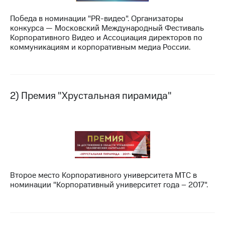
МТС
Победа в номинации "PR-видео". Организаторы
о технологиях
конкурса — Московский Международный Фестиваль
Корпоративного Видео и Ассоциация директоров по
Достижения
коммуникациям и корпоративным медиа России.
Интервью
Финансовая
отчетность
2) Премия "Хрустальная пирамида"
Контакты
Новости
в
регионе
м и акционерам
Второе место Корпоративного университета МТС в
Корпоративное
номинации "Корпоративный университет года – 2017".
управление
Корпоративный
секретарь