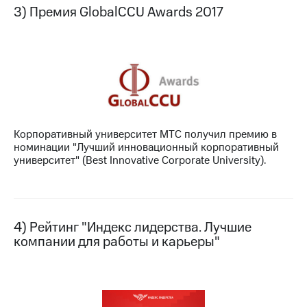
Раскрытие
3) Премия GlobalCCU Awards 2017
информации
Информация
акционерам
Документы
ПАО
"МТС"
Собрания
акционеров
Личный
кабинет
Корпоративный университет МТС получил премию в
акционера
номинации "Лучший инновационный корпоративный
Акционерный
университет" (Best Innovative Corporate University).
капитал
Контроль
и
аудит
Рынок
4) Рейтинг "Индекс лидерства. Лучшие
акций
компании для работы и карьеры"
Описание
Программа
приобретения
Порядок