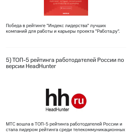
выкупа
акций
Дивиденды
Рынок
Победа в рейтинге "Индекс лидерства" лучших
облигаций
компаний для работы и карьеры проекта "Работа.ру".
Описание
Еврооблигации-2023
Уведомление
о
5) ТОП-5 рейтинга работодателей России по
погашении
именных
версии HeadHunter
облигаций
Другое
Регистратор
Реквизиты
Контакты
йчивое развитие
и деловая этика
На главную
МТС вошла в ТОП-5 рейтинга работодателей России и
стала лидером рейтинга среди телекоммуникационных