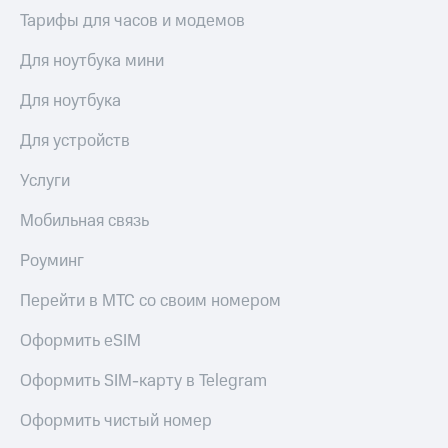
для дома
Тарифы для часов и модемов
Услуги
149 ₽/
Для ноутбука мини
мес
Акции
Для ноутбука
МТС
Домашний
Premium
интернет
Для устройств
Подписка
Домашнее
Услуги
на гигабайты
ТВ
интернета,
Мобильная связь
фильмы,
Спутниковое
музыка
ТВ
и многое
Роуминг
другое
Перейти
Перейти в МТС со своим номером
в МТС
Семейная
со своим
группа
Оформить eSIM
номером
Скидка
Оформить SIM-карту в Telegram
Поддержка
на тарифы,
общие
Оформить чистый номер
висы и подписки
подписки
МТС
и услуги,