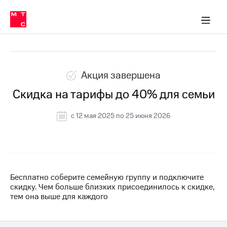
Перенести
ка 30% на связь
обильная связь
Сервисы и подписки
Интернет-магазин
Для дома
Скидка 30% на связь
Личные кабинеты
Финансы
Приложения
номер
ичные кабинеты
в МТС
Мобильная
Все архивные акции
связь
Тарифы
Интернет
и
Акция завершена
ТВ
Услуги
Скидка на тарифы до 40% для семьи
Спутниковое
ТВ
c 12 мая 2025 по 25 июня 2026
Роуминг
МТС
Деньги
Личный
кабинет
Мобильная связь
Скачать
Перенести
приложение
номер
Бесплатно соберите семейную группу и подключите
Мой
в МТС
скидку. Чем больше близких присоединилось к скидке,
МТС
тем она выше для каждого
Акции
Тарифы
Скидка 30%
Услуги