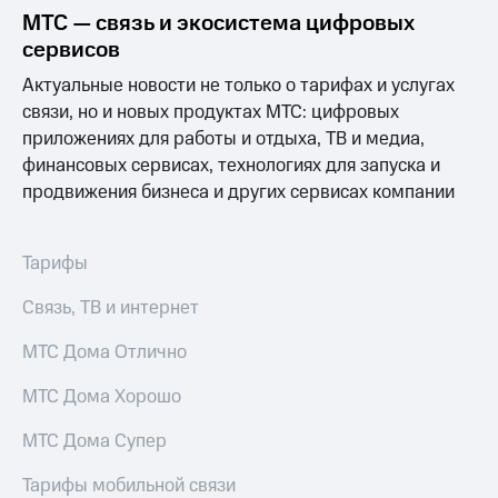
на связь
МТС — связь и экосистема цифровых
сервисов
Роуминг
Тарифы
RED,
Актуальные новости не только о тарифах и услугах
Семейная
РИИЛ
связи, но и новых продуктах МТС: цифровых
группа
и МТС
приложениях для работы и отдыха, ТВ и медиа,
Супер
Заказать
финансовых сервисах, технологиях для запуска и
дешевле
SIM-
при
продвижения бизнеса и других сервисах компании
карту
оплате
с карты
Оформить
МТС
Тарифы
eSIM
Деньги
Связь, ТВ и интернет
SIM-
Выберите
карта
и подключите
МТС Дома Отлично
для
ТВ
иностранцев
с выгодным
МТС Дома Хорошо
тарифом
Оформить
чистый
МТС Дома Супер
Тарифы
номер
Тарифы мобильной связи