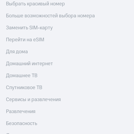
Выбрать красивый номер
Premium
доступ
к геолокации
Больше возможностей выбора номера
Подписка
Сертификаты
на гигабайты
безопасности
интернета,
Заменить SIM-карту
фильмы,
Всё
музыка
Перейти на eSIM
и многое
под
другое
рукой
Для дома
в Мой МТС
Семейная
Домашний интернет
группа
Посмотрите,
что
Домашнее ТВ
Скидка
полезного
на тарифы,
есть
Спутниковое ТВ
общие
в нашем
подписки
приложении
Сервисы и развлечения
и услуги,
доступ
КИОН
Развлечения
к геолокации
КИОН
Кино,
Безопасность
Музыка
музыка,
книги