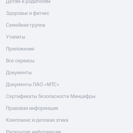
Детям и родителям
КИОН
и не
Строки
только
Здоровье и фитнес
Live
Безопасность
Семейная группа
Гудок
Финансы
Утилиты
Мой
Детям
Приложения
МТС
и родителям
Все
Все сервисы
Здоровье
приложения
и фитнес
Документы
Инвестиции
Приложения
от МТС
Документы ПАО «МТС»
Получайте
доход
Акции
Сертификаты безопасности Минцифры
онлайн
Приложения
Правовая информация
Страхование
КИОН
Комплаенс и деловая этика
Покупка
КИОН
полисов
Музыка
Раскрытие информации
онлайн