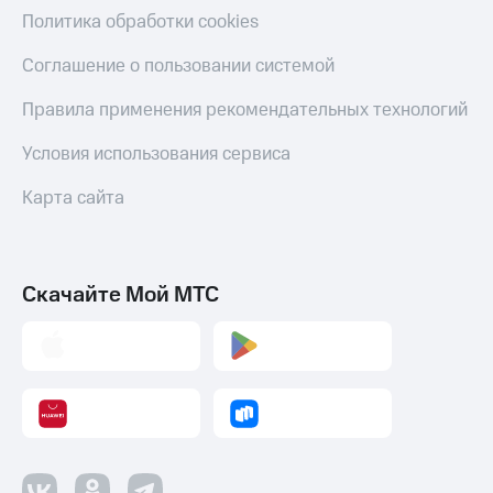
Политика обработки cookies
Настройки
автоплатежа
Соглашение о пользовании системой
Пополнить
Правила применения рекомендательных технологий
номер
другого
Условия использования сервиса
оператора
Карта сайта
Оплата
интернета
и
ТВ
Скачайте Мой МТС
Переводы
с
телефона
на карту
МТС Pay
Оплата
по QR-