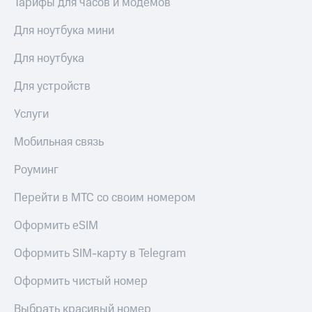
Тарифы для часов и модемов
КИОН
и не
Строки
только
Для ноутбука мини
Live
Безопасность
Для ноутбука
Гудок
Финансы
Для устройств
Мой
Детям
Услуги
МТС
и родителям
Мобильная связь
Все
Здоровье
приложения
и фитнес
Роуминг
Инвестиции
Приложения
Перейти в МТС со своим номером
от МТС
Получайте
доход
Акции
Оформить eSIM
онлайн
Приложения
Оформить SIM-карту в Telegram
Страхование
КИОН
Оформить чистый номер
Покупка
КИОН
полисов
Музыка
Выбрать красивый номер
онлайн