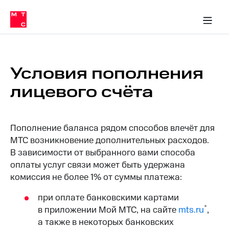
Перенести
ка 30% на связь
обильная связь
Сервисы и подписки
Интернет-магазин
Для дома
Скидка 30% на связь
Личные кабинеты
Финансы
Приложения
номер
ичные кабинеты
в МТС
Мобильная
связь
Тарифы
Интернет
Условия пополнения
и
ТВ
лицевого счёта
Услуги
Спутниковое
ТВ
Роуминг
Пополнение баланса рядом способов влечёт для
МТС
Деньги
МТС возникновение дополнительных расходов.
Личный
В зависимости от выбранного вами способа
кабинет
Мобильная связь
оплаты услуг связи может быть удержана
Скачать
Перенести
комиссия не более 1% от суммы платежа:
приложение
номер
Мой
в МТС
МТС
при оплате банковскими картами
Акции
Тарифы
*
в приложении Мой МТС, на сайте
mts.ru
,
а также в некоторых банковских
Скидка 30%
Услуги