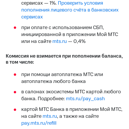
сервисах — 1%.
Проверить условия
на связь
пополнения лицевого счёта в банковских
Роуминг
Тарифы
сервисах
RED,
Семейная
РИИЛ
при оплате с использованием СБП,
группа
и МТС
инициированной в приложении Мой МТС
Супер
или на сайте
mts.ru
— 0,4%
Заказать
дешевле
SIM-
при
карту
оплате
Комиссия не взимается при пополнении баланса,
с карты
в том числе:
Оформить
МТС
eSIM
Деньги
при помощи автоплатежа МТС или
SIM-
автоплатежа любого банка
Выберите
карта
и подключите
в салонах экосистемы МТС картой любого
для
ТВ
иностранцев
с выгодным
банка. Подробнее:
mts.ru/pay_cash
тарифом
Оформить
картой МТС Банка в приложении Мой МТС,
чистый
на сайте
mts.ru
, а также на сайте
Тарифы
номер
pay.mts.ru/refill