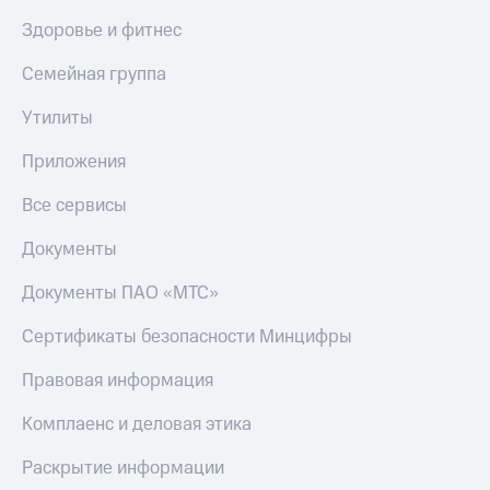
онлайн
Тарифы
Здоровье и фитнес
RED,
Скидка 30%
РИИЛ
Семейная группа
на связь
и МТС Супер
дешевле
С картой
Утилиты
при оплате
МТС
с карты
Деньги
Приложения
МТС Деньги
МТС
Все сервисы
Обзоры
Накопления
товаров
Документы
Откладывайте
Скидки
деньги
Документы ПАО «МТС»
до 40%
и получайте
доход 15%
на смартфоны
Сертификаты безопасности Минцифры
Платежи
при
Правовая информация
и
покупке
переводы
со связью
Комплаенс и деловая этика
МТС
Пополнить
номер
Раскрытие информации
МТС