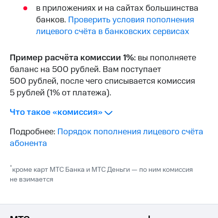
Интернет,
Выбрать
в приложениях и на сайтах большинства
ТВ и телефон
красивый
банков.
Проверить условия пополнения
для дома
номер
лицевого счёта в банковских сервисах
Заменить
Услуги
SIM-
Пример расчёта комиссии 1%:
вы пополняете
карту
Личный
баланс на 500 рублей. Вам поступает
кабинет
Перейти
500 рублей, после чего списывается комиссия
интернета
на
5 рублей (1% от платежа).
и
eSIM
ТВ
Личный
Что такое «комиссия»
Для дома
кабинет
Выберите
спутникового
Подробнее:
Порядок пополнения лицевого счёта
и подключите
ТВ
ТВ
абонента
Скачать
с выгодным
приложение
тарифом
Мой
*
кроме карт МТС Банка и МТС Деньги — по ним комиссия
МТС
не взимается
Акции
Тарифы
Интернет,
ТВ и телефон
Видеонаблюдение
для дома