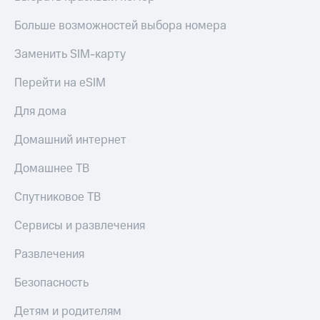
КИОН
Скидка 30%
Больше возможностей выбора номера
Строки
на связь
Заменить SIM-карту
Live
С картой
МТС
Перейти на eSIM
Гудок
Деньги
Для дома
Мой
МТС
МТС
Накопления
Домашний интернет
Все
Откладывайте
Домашнее ТВ
приложения
деньги
Финансы
и получайте
Спутниковое ТВ
Инвестиции
доход 15%
Получайте
Акции
Сервисы и развлечения
доход
Условия
онлайн
пополнения
Развлечения
Страхование
Скидка
Безопасность
30%
Покупка
на связь
Детям и родителям
полисов