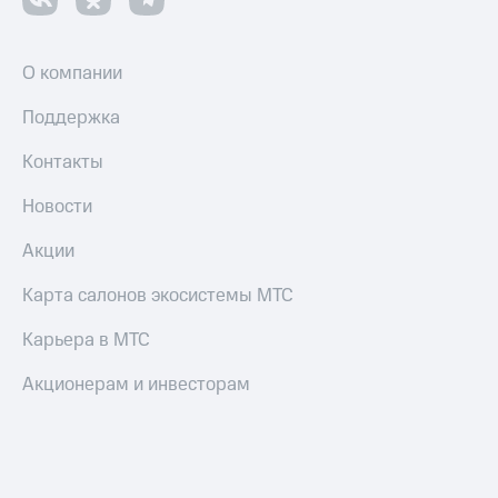
коду
за границей
тернет-магазин
О компании
Смартфоны
Поддержка
Наушники
и
Контакты
колонки
Новости
Умные
часы
Акции
и
трекеры
Карта салонов экосистемы МТС
Умный
Карьера в МТС
дом
Планшеты
Акционерам и инвесторам
Акции
и
скидки