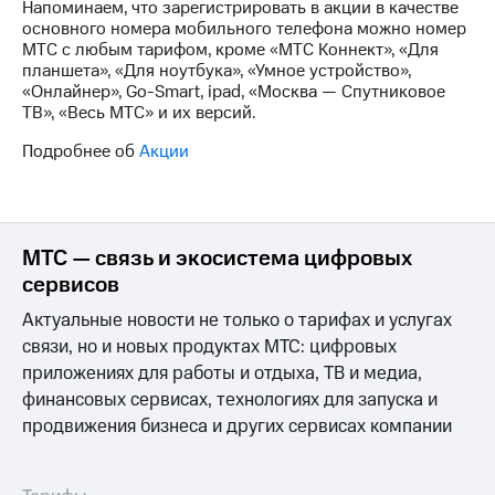
Напоминаем, что зарегистрировать в акции в качестве
на связь
основного номера мобильного телефона можно номер
МТС с любым тарифом, кроме «МТС Коннект», «Для
Роуминг
Тарифы
планшета», «Для ноутбука», «Умное устройство»,
RED,
«Онлайнер», Go-Smart, ipad, «Москва — Спутниковое
Семейная
РИИЛ
ТВ», «Весь МТС» и их версий.
группа
и МТС
Супер
Подробнее об
Акции
Заказать
дешевле
SIM-
при
карту
оплате
с карты
Оформить
МТС
МТС — связь и экосистема цифровых
eSIM
Деньги
сервисов
SIM-
Выберите
Актуальные новости не только о тарифах и услугах
карта
и подключите
связи, но и новых продуктах МТС: цифровых
для
ТВ
приложениях для работы и отдыха, ТВ и медиа,
иностранцев
с выгодным
тарифом
финансовых сервисах, технологиях для запуска и
Оформить
продвижения бизнеса и других сервисах компании
чистый
Тарифы
номер