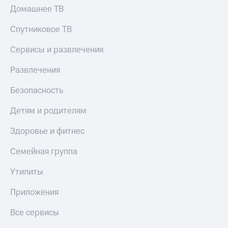
КИОН
Домашнее ТВ
и не
Строки
только
Спутниковое ТВ
Live
Безопасность
Сервисы и развлечения
Гудок
Финансы
Развлечения
Мой
Детям
МТС
и родителям
Безопасность
Все
Здоровье
Детям и родителям
приложения
и фитнес
Здоровье и фитнес
Инвестиции
Приложения
от МТС
Семейная группа
Получайте
доход
Акции
онлайн
Утилиты
Приложения
Страхование
Приложения
КИОН
Покупка
Все сервисы
КИОН
полисов
Музыка
онлайн