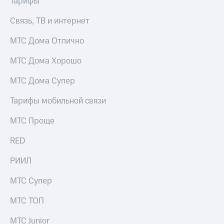
Тарифы
Интернет,
Выбрать
ТВ и телефон
красивый
для дома
Связь, ТВ и интернет
номер
Заменить
МТС Дома Отлично
Услуги
SIM-
карту
МТС Дома Хорошо
Личный
кабинет
Перейти
МТС Дома Супер
интернета
на
и
eSIM
Тарифы мобильной связи
ТВ
Личный
Для дома
МТС Проще
кабинет
Выберите
спутникового
и подключите
RED
ТВ
ТВ
Скачать
с выгодным
РИИЛ
приложение
тарифом
Мой
МТС
МТС Супер
Акции
Тарифы
Интернет,
МТС ТОП
ТВ и телефон
Видеонаблюдение
для дома
МТС Junior