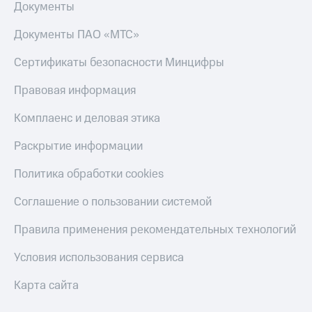
Документы
КИОН
Скидка 30%
Строки
Документы ПАО «МТС»
на связь
Live
Сертификаты безопасности Минцифры
С картой
МТС
Гудок
Деньги
Правовая информация
Мой
МТС
Комплаенс и деловая этика
МТС
Накопления
Раскрытие информации
Все
Откладывайте
приложения
деньги
Политика обработки cookies
Финансы
и получайте
Инвестиции
доход 15%
Соглашение о пользовании системой
Получайте
Акции
Правила применения рекомендательных технологий
доход
Условия
онлайн
пополнения
Условия использования сервиса
Страхование
Скидка
Карта сайта
30%
Покупка
на связь
полисов