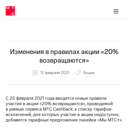
Перенести
ка 30% на связь
обильная связь
Сервисы и подписки
Интернет-магазин
Для дома
Скидка 30% на связь
Личные кабинеты
Финансы
Приложения
номер
ичные кабинеты
в МТС
Мобильная
связь
Все Новости
Тарифы
Интернет
и
ТВ
Услуги
Изменения в правилах акции «20%
Спутниковое
возвращаются»
ТВ
Роуминг
МТС
12 февраля 2021
Акции
Деньги
Личный
кабинет
Мобильная связь
Скачать
Перенести
С 25 февраля 2021 года вводятся новые правила
приложение
номер
участия в акции «20% возвращаются», проводимой
Мой
в МТС
в рамках сервиса МТС Cashback: к списку тарифов-
МТС
исключений, для которых участие в акции недоступно,
Акции
Тарифы
добавятся тарифные предложения линейки «Мы МТС+».
Скидка 30%
Услуги