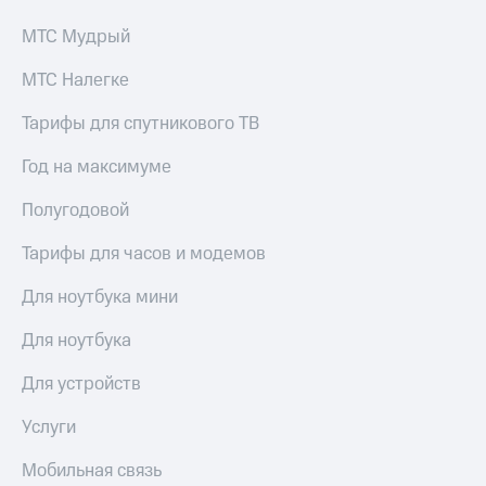
для дома
МТС Мудрый
Услуги
149 ₽/
мес
МТС Налегке
Акции
МТС
Тарифы для спутникового ТВ
Домашний
Premium
интернет
Год на максимуме
Подписка
Домашнее
на гигабайты
Полугодовой
ТВ
интернета,
фильмы,
Тарифы для часов и модемов
Спутниковое
музыка
ТВ
и многое
Для ноутбука мини
другое
Перейти
в МТС
Для ноутбука
Семейная
со своим
группа
номером
Для устройств
Скидка
Поддержка
на тарифы,
Услуги
общие
висы и подписки
подписки
Мобильная связь
МТС
и услуги,