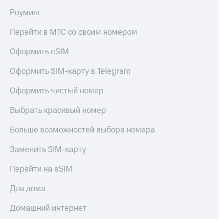
Premium
доступ
Роуминг
к геолокации
Подписка
Перейти в МТС со своим номером
Сертификаты
на гигабайты
безопасности
интернета,
Оформить eSIM
фильмы,
Всё
музыка
Оформить SIM-карту в Telegram
и многое
под
другое
рукой
Оформить чистый номер
в Мой МТС
Семейная
группа
Выбрать красивый номер
Посмотрите,
что
Скидка
Больше возможностей выбора номера
полезного
на тарифы,
есть
общие
Заменить SIM-карту
в нашем
подписки
приложении
и услуги,
Перейти на eSIM
доступ
КИОН
к геолокации
Для дома
КИОН
Кино,
Музыка
Домашний интернет
музыка,
книги