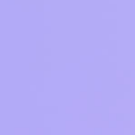
Тарифы RED, РИИЛ и МТС Супер дешев
Обзоры товаров
Скидки до 40%
на смартфоны
при покупке со связью МТС