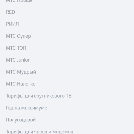
МТС Проще
выкупа
акций
RED
Дивиденды
Рынок
РИИЛ
облигаций
МТС Супер
Описание
Еврооблигации-2023
МТС ТОП
Уведомление
о
МТС Junior
погашении
именных
МТС Мудрый
облигаций
Другое
МТС Налегке
Регистратор
Реквизиты
Тарифы для спутникового ТВ
Контакты
йчивое развитие
Год на максимуме
и деловая этика
На главную
Полугодовой
Тарифы для часов и модемов