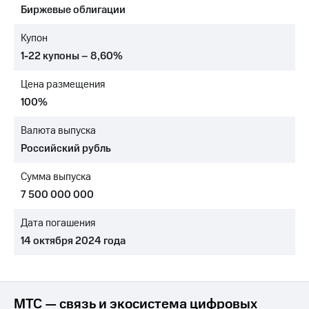
Биржевые облигации
МТС
о технологиях
Купон
1-22 купоны – 8,60%
Достижения
Цена размещения
Интервью
100%
Финансовая
отчетность
Валюта выпуска
Российский рубль
Контакты
Сумма выпуска
Новости
в
7 500 000 000
регионе
Дата погашения
м и акционерам
14 октября 2024 года
Корпоративное
управление
Корпоративный
секретарь
МТС — связь и экосистема цифровых