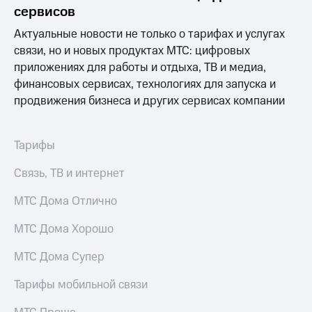
Раскрытие
сервисов
информации
Информация
Актуальные новости не только о тарифах и услугах
акционерам
связи, но и новых продуктах МТС: цифровых
Документы
приложениях для работы и отдыха, ТВ и медиа,
ПАО
"МТС"
финансовых сервисах, технологиях для запуска и
Собрания
продвижения бизнеса и других сервисах компании
акционеров
Личный
кабинет
Тарифы
акционера
Акционерный
Связь, ТВ и интернет
капитал
Контроль
МТС Дома Отлично
и
аудит
Рынок
МТС Дома Хорошо
акций
МТС Дома Супер
Описание
Программа
Тарифы мобильной связи
приобретения
Порядок