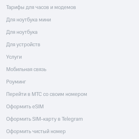
Сертификаты
Подписка
Тарифы для часов и модемов
безопасности
на гигабайты
интернета,
Для ноутбука мини
Всё
фильмы,
под
музыка
Для ноутбука
рукой
и многое
в Мой МТС
другое
Для устройств
Семейная
Посмотрите,
группа
Услуги
что
полезного
Скидка
Мобильная связь
есть
на тарифы,
в нашем
общие
Роуминг
приложении
подписки
и услуги,
КИОН
Перейти в МТС со своим номером
доступ
к геолокации
КИОН
Оформить eSIM
Кино,
Музыка
музыка,
книги
Оформить SIM-карту в Telegram
КИОН
и не
Строки
только
Оформить чистый номер