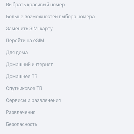
Live
Безопасность
Выбрать красивый номер
Гудок
Финансы
Больше возможностей выбора номера
Мой
Детям
Заменить SIM-карту
МТС
и родителям
Перейти на eSIM
Все
Здоровье
приложения
и фитнес
Для дома
Инвестиции
Приложения
Домашний интернет
от МТС
Получайте
доход
Домашнее ТВ
Акции
онлайн
Страхование
Спутниковое ТВ
Приложения
КИОН
Покупка
Сервисы и развлечения
полисов
КИОН
онлайн
Музыка
Развлечения
Скидка 30%
на связь
КИОН
Безопасность
Строки
С картой