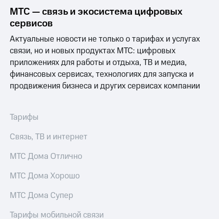
Выбрать
ТВ и телефон
МТС — связь и экосистема цифровых
красивый
для дома
номер
сервисов
Услуги
Актуальные новости не только о тарифах и услугах
Заменить
SIM-
Личный
связи, но и новых продуктах МТС: цифровых
карту
кабинет
приложениях для работы и отдыха, ТВ и медиа,
интернета
финансовых сервисах, технологиях для запуска и
Перейти
и
на
продвижения бизнеса и других сервисах компании
ТВ
eSIM
Личный
кабинет
Для дома
спутникового
Тарифы
Выберите
ТВ
и подключите
Скачать
Связь, ТВ и интернет
ТВ
приложение
с выгодным
Мой
МТС Дома Отлично
тарифом
МТС
Акции
МТС Дома Хорошо
Тарифы
Интернет,
МТС Дома Супер
ТВ и телефон
Видеонаблюдение
для дома
для дома
Тарифы мобильной связи