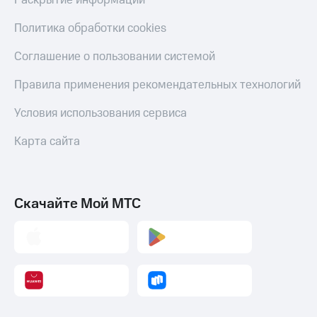
Раскрытие информации
С картой
с карты
МТС
МТС Деньги
Политика обработки cookies
Деньги
МТС
Обзоры
Соглашение о пользовании системой
Накопления
товаров
Правила применения рекомендательных технологий
Откладывайте
Скидки
деньги
до 40%
Условия использования сервиса
и получайте
на смартфоны
доход 15%
Карта сайта
Платежи
при
и
покупке
переводы
со связью
МТС
Пополнить
Скачайте Мой МТС
номер
МТС
Настройки
автоплатежа
Пополнить
номер
другого