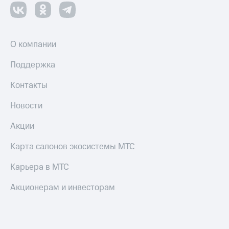
оператора
Оплата
интернета
О компании
и
ТВ
Поддержка
Переводы
Контакты
с
телефона
Новости
на карту
Акции
МТС Pay
Оплата
Карта салонов экосистемы МТС
по QR-
коду
Карьера в МТС
за границей
Акционерам и инвесторам
тернет-магазин
Смартфоны
Наушники