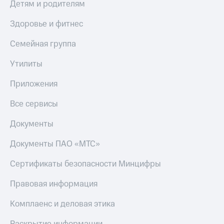
Детям и родителям
МТС
Live
Деньги
Здоровье и фитнес
МТС
Гудок
Накопления
Семейная группа
Мой
Откладывайте
МТС
Утилиты
деньги
и получайте
Все
доход 15%
Приложения
приложения
Акции
Финансы
Условия
Все сервисы
Инвестиции
пополнения
Документы
Получайте
Скидка
доход
30%
онлайн
Документы ПАО «МТС»
на связь
Страхование
Сертификаты безопасности Минцифры
Покупка
Тарифы
полисов
RED,
Правовая информация
онлайн
РИИЛ
Скидка 30%
и МТС Супер
Комплаенс и деловая этика
на связь
дешевле
при оплате