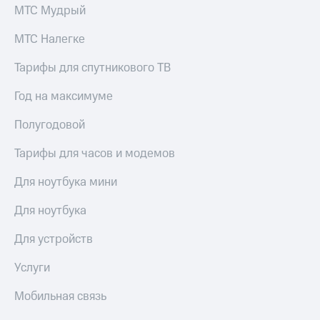
выкупа
МТС Мудрый
акций
Дивиденды
МТС Налегке
Рынок
облигаций
Тарифы для спутникового ТВ
Описание
Год на максимуме
Еврооблигации-2023
Уведомление
Полугодовой
о
погашении
Тарифы для часов и модемов
именных
облигаций
Для ноутбука мини
Другое
Для ноутбука
Регистратор
Реквизиты
Для устройств
Контакты
йчивое развитие
Услуги
и деловая этика
На главную
Мобильная связь