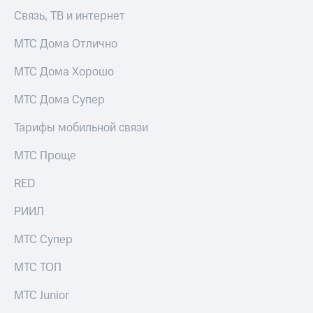
Раскрытие
Связь, ТВ и интернет
информации
Информация
акционерам
МТС Дома Отлично
Документы
ПАО
МТС Дома Хорошо
"МТС"
Собрания
МТС Дома Супер
акционеров
Личный
Тарифы мобильной связи
кабинет
акционера
МТС Проще
Акционерный
капитал
RED
Контроль
и
РИИЛ
аудит
Рынок
МТС Супер
акций
МТС ТОП
Описание
Программа
МТС Junior
приобретения
Порядок