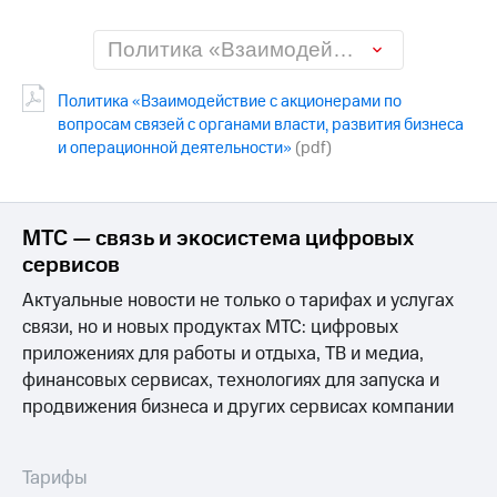
МТС
Политика «Взаимодействие с акционерами по вопросам связей с органами власти, развития бизнеса и операционной деятельности»
о технологиях
Достижения
Политика «Взаимодействие с акционерами по
вопросам связей с органами власти, развития бизнеса
Интервью
и операционной деятельности»
(pdf)
Финансовая
отчетность
МТС — связь и экосистема цифровых
Контакты
сервисов
Новости
Актуальные новости не только о тарифах и услугах
в
связи, но и новых продуктах МТС: цифровых
регионе
приложениях для работы и отдыха, ТВ и медиа,
м и акционерам
финансовых сервисах, технологиях для запуска и
Корпоративное
продвижения бизнеса и других сервисах компании
управление
Корпоративный
Тарифы
секретарь