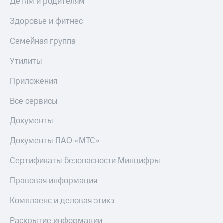
Детям и родителям
КИОН
Скидка 30%
Здоровье и фитнес
Строки
на связь
Семейная группа
Live
С картой
МТС
Гудок
Утилиты
Деньги
Мой
Приложения
МТС
МТС
Накопления
Все сервисы
Все
Откладывайте
приложения
деньги
Документы
Финансы
и получайте
Инвестиции
доход 15%
Документы ПАО «МТС»
Получайте
Акции
Сертификаты безопасности Минцифры
доход
Условия
онлайн
пополнения
Правовая информация
Страхование
Скидка
Комплаенс и деловая этика
30%
Покупка
на связь
Раскрытие информации
полисов