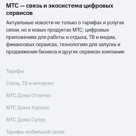
Интернет,
Выбрать
МТС — связь и экосистема цифровых
ТВ и телефон
красивый
сервисов
для дома
номер
Актуальные новости не только о тарифах и услугах
Заменить
Услуги
связи, но и новых продуктах МТС: цифровых
SIM-
карту
приложениях для работы и отдыха, ТВ и медиа,
Личный
финансовых сервисах, технологиях для запуска и
кабинет
Перейти
продвижения бизнеса и других сервисах компании
интернета
на
и
eSIM
ТВ
Личный
Для дома
Тарифы
кабинет
Выберите
спутникового
и подключите
Связь, ТВ и интернет
ТВ
ТВ
Скачать
с выгодным
МТС Дома Отлично
приложение
тарифом
Мой
МТС Дома Хорошо
МТС
Акции
Тарифы
МТС Дома Супер
Интернет,
ТВ и телефон
Тарифы мобильной связи
Видеонаблюдение
для дома