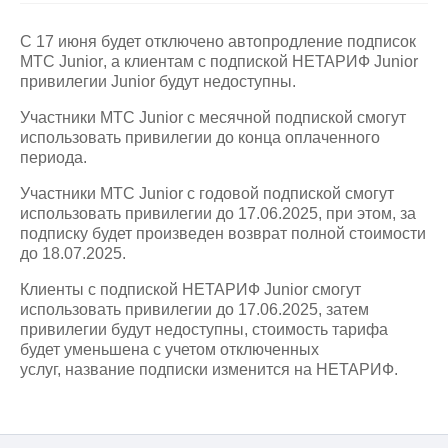
на связь
С 17 июня будет отключено автопродление подписок
Роуминг
Тарифы
МТС
Junior
, а клиентам с подпиской НЕТАРИФ Junior
RED,
привилегии Junior будут недоступны.
Семейная
РИИЛ
группа
и МТС
Участники МТС
Junior
с месячной подпиской смогут
Супер
использовать привилегии до конца оплаченного
Заказать
дешевле
периода.
SIM-
при
карту
оплате
Участники МТС
Junior
с годовой подпиской смогут
с карты
использовать привилегии до 17.06.2025, при этом, за
Оформить
МТС
подписку будет произведен возврат полной стоимости
eSIM
Деньги
до 18.07.2025.
SIM-
Выберите
Клиенты с подпиской НЕТАРИФ Junior смогут
карта
и подключите
использовать привилегии до 17.06.2025, затем
для
ТВ
привилегии будут недоступны, стоимость тарифа
иностранцев
с выгодным
будет уменьшена с учетом отключенных
тарифом
услуг, название подписки изменится на НЕТАРИФ.
Оформить
чистый
Тарифы
номер