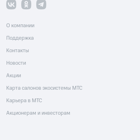
Настройки
автоплатежа
О компании
Пополнить
номер
Поддержка
другого
оператора
Контакты
Оплата
Новости
интернета
и
ТВ
Акции
Переводы
Карта салонов экосистемы МТС
с
телефона
Карьера в МТС
на карту
Акционерам и инвесторам
МТС Pay
Оплата
по QR-