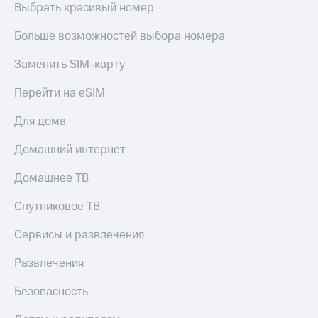
Выбрать красивый номер
КИОН
и не
Строки
только
Больше возможностей выбора номера
Live
Безопасность
Заменить SIM-карту
Гудок
Финансы
Перейти на eSIM
Мой
Детям
МТС
и родителям
Для дома
Все
Здоровье
Домашний интернет
приложения
и фитнес
Домашнее ТВ
Инвестиции
Приложения
от МТС
Спутниковое ТВ
Получайте
доход
Акции
Сервисы и развлечения
онлайн
Приложения
Развлечения
Страхование
КИОН
Покупка
Безопасность
КИОН
полисов
Музыка
онлайн