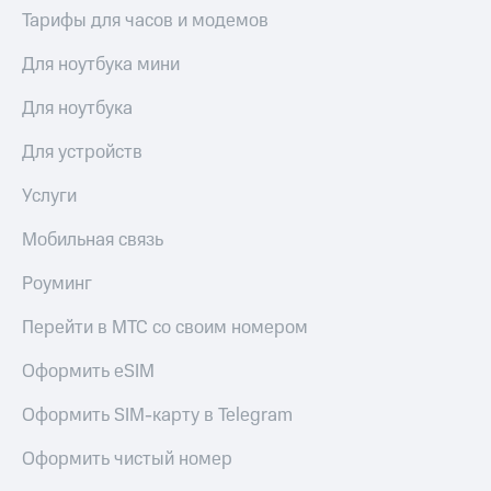
Premium
доступ
Тарифы для часов и модемов
к геолокации
Подписка
Для ноутбука мини
Сертификаты
на гигабайты
безопасности
интернета,
Для ноутбука
фильмы,
Всё
музыка
Для устройств
и многое
под
другое
рукой
Услуги
в Мой МТС
Семейная
Мобильная связь
группа
Посмотрите,
что
Роуминг
Скидка
полезного
на тарифы,
есть
общие
Перейти в МТС со своим номером
в нашем
подписки
приложении
и услуги,
Оформить eSIM
доступ
КИОН
к геолокации
Оформить SIM-карту в Telegram
КИОН
Кино,
Оформить чистый номер
Музыка
музыка,
книги