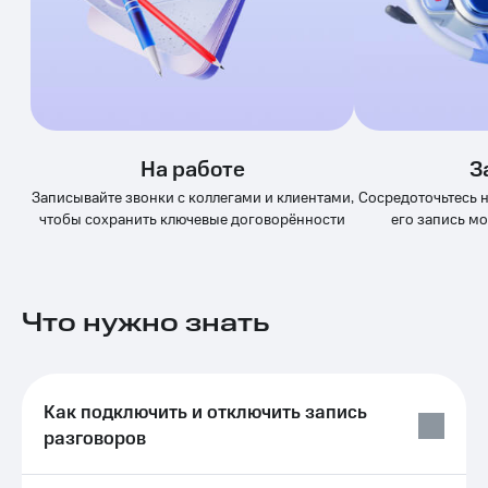
Выбрать
ТВ и телефон
красивый
для дома
номер
Услуги
Заменить
SIM-
Личный
карту
кабинет
интернета
На работе
З
Перейти
и
на
ТВ
Записывайте звонки с коллегами и клиентами,
Сосредоточьтесь на
eSIM
Личный
чтобы сохранить ключевые договорённости
его запись м
кабинет
Для дома
спутникового
Выберите
ТВ
и подключите
Скачать
ТВ
Что нужно знать
приложение
с выгодным
Мой
тарифом
МТС
Акции
Тарифы
Как подключить и отключить запись
Интернет,
разговоров
ТВ и телефон
Видеонаблюдение
для дома
для дома