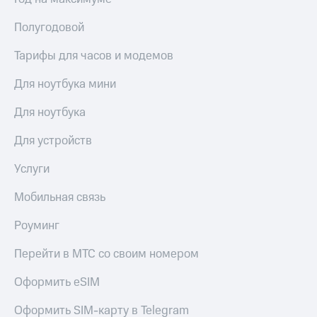
МТС
Live
Деньги
Полугодовой
МТС
Гудок
Накопления
Тарифы для часов и модемов
Мой
Откладывайте
МТС
Для ноутбука мини
деньги
и получайте
Все
Для ноутбука
доход 15%
приложения
Акции
Финансы
Для устройств
Условия
Инвестиции
пополнения
Услуги
Получайте
Скидка
доход
Мобильная связь
30%
онлайн
на связь
Страхование
Роуминг
Покупка
Тарифы
Перейти в МТС со своим номером
полисов
RED,
онлайн
РИИЛ
Оформить eSIM
Скидка 30%
и МТС Супер
на связь
дешевле
Оформить SIM-карту в Telegram
при оплате