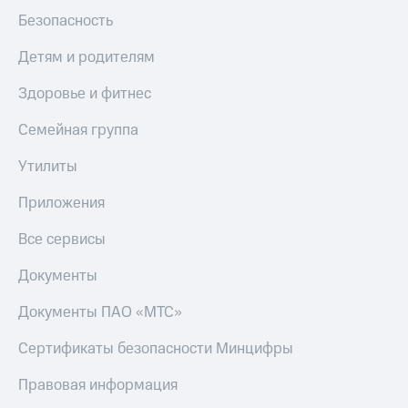
оператора
Безопасность
Оплата
Детям и родителям
интернета
и
Здоровье и фитнес
ТВ
Семейная группа
Переводы
с
Утилиты
телефона
на карту
Приложения
МТС Pay
Все сервисы
Оплата
Документы
по QR-
коду
за границей
Документы ПАО «МТС»
тернет-магазин
Сертификаты безопасности Минцифры
Смартфоны
Правовая информация
Наушники