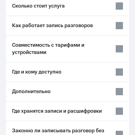
Услуги
Сколько стоит услуга
149 ₽/
мес
Акции
МТС
Как работает запись разговоров
Домашний
Premium
интернет
Подписка
Домашнее
Совместимость с тарифами и
на гигабайты
ТВ
интернета,
устройствами
фильмы,
Спутниковое
музыка
ТВ
и многое
Где и кому доступно
другое
Перейти
Семейная
в МТС
группа
со своим
Дополнительно
номером
Скидка
на тарифы,
Поддержка
общие
Где хранятся записи и расшифровки
подписки
висы и подписки
и услуги,
МТС
доступ
Premium
Законно ли записывать разговор без
к геолокации