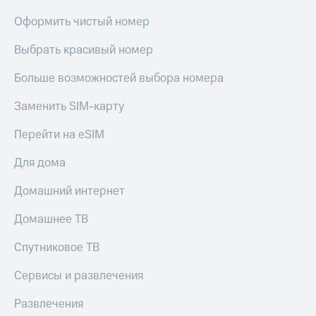
С картой
с карты
МТС
МТС Деньги
Оформить чистый номер
Деньги
МТС
Обзоры
Выбрать красивый номер
Накопления
товаров
Больше возможностей выбора номера
Откладывайте
Скидки
деньги
до 40%
Заменить SIM-карту
и получайте
на смартфоны
доход 15%
Перейти на eSIM
Платежи
при
и
покупке
Для дома
переводы
со связью
МТС
Домашний интернет
Пополнить
номер
Домашнее ТВ
МТС
Спутниковое ТВ
Настройки
автоплатежа
Сервисы и развлечения
Пополнить
номер
Развлечения
другого