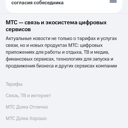
Сертификаты
согласия собеседника
Подписка
безопасности
на гигабайты
интернета,
Всё
МТС — связь и экосистема цифровых
фильмы,
под
музыка
сервисов
рукой
и многое
в Мой МТС
Актуальные новости не только о тарифах и услугах
другое
Семейная
связи, но и новых продуктах МТС: цифровых
Посмотрите,
группа
приложениях для работы и отдыха, ТВ и медиа,
что
финансовых сервисах, технологиях для запуска и
полезного
Скидка
есть
продвижения бизнеса и других сервисах компании
на тарифы,
в нашем
общие
приложении
подписки
и услуги,
Тарифы
КИОН
доступ
к геолокации
Связь, ТВ и интернет
КИОН
Кино,
Музыка
музыка,
МТС Дома Отлично
книги
КИОН
и не
МТС Дома Хорошо
Строки
только