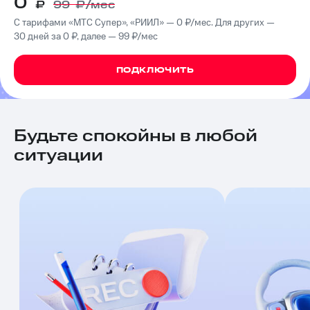
0
₽
99
₽/мес
на связь
С тарифами «МТС Супер», «РИИЛ» — 0 ₽/мес. Для других —
Роуминг
30 дней за 0 ₽, далее — 99 ₽/мес
Тарифы
RED,
Семейная
РИИЛ
ПОДКЛЮЧИТЬ
группа
и МТС
Супер
Заказать
дешевле
SIM-
при
карту
оплате
Будьте спокойны в любой
с карты
ситуации
Оформить
МТС
eSIM
Деньги
SIM-
Выберите
карта
и подключите
для
ТВ
иностранцев
с выгодным
тарифом
Оформить
чистый
Тарифы
номер
Интернет,