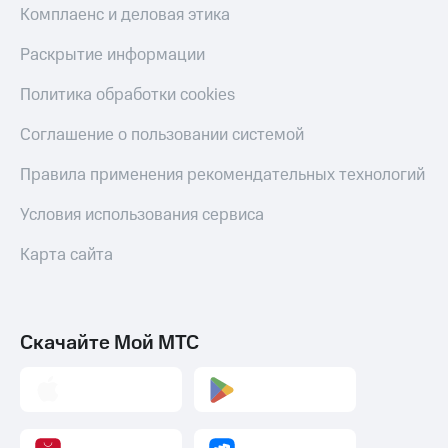
и
Комплаенс и деловая этика
колонки
Раскрытие информации
Умные
часы
Политика обработки cookies
и
трекеры
Соглашение о пользовании системой
Умный
Правила применения рекомендательных технологий
дом
Условия использования сервиса
Планшеты
Карта сайта
Акции
и
скидки
Все
Скачайте Мой МТС
товары