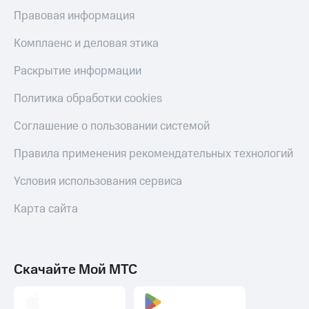
С картой
с карты
Правовая информация
МТС
МТС Деньги
Деньги
Комплаенс и деловая этика
МТС
Обзоры
Накопления
товаров
Раскрытие информации
Откладывайте
Скидки
Политика обработки cookies
деньги
до 40%
и получайте
на смартфоны
доход 15%
Соглашение о пользовании системой
Платежи
при
и
Правила применения рекомендательных технологий
покупке
переводы
со связью
Условия использования сервиса
МТС
Пополнить
номер
Карта сайта
МТС
Настройки
автоплатежа
Скачайте Мой МТС
Пополнить
номер
другого