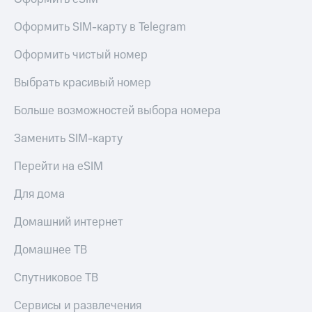
Live
Безопасность
Оформить SIM-карту в Telegram
Гудок
Финансы
Оформить чистый номер
Мой
Детям
МТС
и родителям
Выбрать красивый номер
Все
Здоровье
приложения
Больше возможностей выбора номера
и фитнес
Инвестиции
Заменить SIM-карту
Приложения
от МТС
Получайте
Перейти на eSIM
доход
Акции
онлайн
Для дома
Страхование
Приложения
КИОН
Домашний интернет
Покупка
полисов
КИОН
Домашнее ТВ
онлайн
Музыка
Скидка 30%
Спутниковое ТВ
на связь
КИОН
Строки
Сервисы и развлечения
С картой