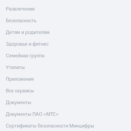
МТС
Live
Развлечения
Деньги
МТС
Гудок
Безопасность
Накопления
Мой
Откладывайте
Детям и родителям
МТС
деньги
и получайте
Здоровье и фитнес
Все
доход 15%
приложения
Акции
Семейная группа
Финансы
Условия
Инвестиции
пополнения
Утилиты
Получайте
Скидка
доход
Приложения
30%
онлайн
на связь
Страхование
Все сервисы
Покупка
Тарифы
Документы
полисов
RED,
онлайн
РИИЛ
Документы ПАО «МТС»
Скидка 30%
и МТС Супер
на связь
дешевле
Сертификаты безопасности Минцифры
при оплате