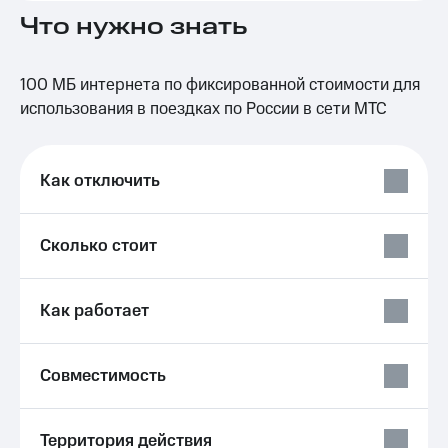
на связь
Что нужно знать
Роуминг
Тарифы
RED,
100 МБ интернета по фиксированной стоимости для
Семейная
РИИЛ
использования в поездках по России в сети МТС
группа
и МТС
Супер
Заказать
дешевле
SIM-
при
Как отключить
карту
оплате
с карты
Оформить
МТС
eSIM
Сколько стоит
Деньги
SIM-
Выберите
карта
и подключите
Как работает
для
ТВ
иностранцев
с выгодным
тарифом
Совместимость
Оформить
чистый
Тарифы
номер
Интернет,
Территория действия