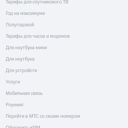
Тарифы для спутникового ТВ
Сертификаты
Подписка
безопасности
на гигабайты
Год на максимуме
интернета,
Всё
фильмы,
под
Полугодовой
музыка
рукой
и многое
Тарифы для часов и модемов
в Мой МТС
другое
Семейная
Для ноутбука мини
Посмотрите,
группа
что
Для ноутбука
полезного
Скидка
есть
на тарифы,
в нашем
Для устройств
общие
приложении
подписки
Услуги
и услуги,
КИОН
доступ
к геолокации
Мобильная связь
КИОН
Кино,
Музыка
музыка,
Роуминг
книги
КИОН
и не
Перейти в МТС со своим номером
Строки
только
Оформить eSIM