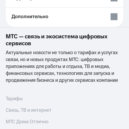
Выбрать
ТВ и телефон
красивый
для дома
номер
Дополнительно
Услуги
Заменить
SIM-
Личный
карту
кабинет
МТС — связь и экосистема цифровых
интернета
сервисов
Перейти
и
на
ТВ
Актуальные новости не только о тарифах и услугах
eSIM
Личный
связи, но и новых продуктах МТС: цифровых
кабинет
приложениях для работы и отдыха, ТВ и медиа,
Для дома
спутникового
Выберите
ТВ
финансовых сервисах, технологиях для запуска и
и подключите
Скачать
продвижения бизнеса и других сервисах компании
ТВ
приложение
с выгодным
Мой
тарифом
МТС
Тарифы
Акции
Тарифы
Связь, ТВ и интернет
Интернет,
ТВ и телефон
Видеонаблюдение
МТС Дома Отлично
для дома
для дома