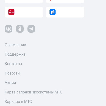
оператора
Оплата
интернета
и
ТВ
Переводы
с
О компании
телефона
на карту
Поддержка
МТС Pay
Контакты
Оплата
по QR-
Новости
коду
за границей
Акции
тернет-магазин
Карта салонов экосистемы МТС
Смартфоны
Карьера в МТС
Наушники