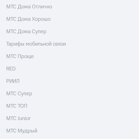
Услуги
149 ₽/
МТС Дома Отлично
мес
Акции
МТС Дома Хорошо
МТС
Домашний
Premium
МТС Дома Супер
интернет
Подписка
Тарифы мобильной связи
Домашнее
на гигабайты
ТВ
интернета,
МТС Проще
фильмы,
Спутниковое
музыка
RED
ТВ
и многое
другое
Перейти
РИИЛ
Семейная
в МТС
группа
со своим
МТС Супер
номером
Скидка
МТС ТОП
на тарифы,
Поддержка
общие
подписки
МТС Junior
висы и подписки
и услуги,
МТС
доступ
МТС Мудрый
Premium
к геолокации