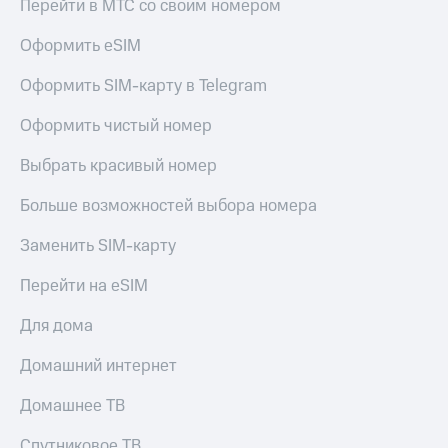
Перейти в МТС со своим номером
Live
Безопасность
Гудок
Оформить eSIM
Финансы
Мой
Оформить SIM-карту в Telegram
Детям
МТС
и родителям
Оформить чистый номер
Все
Здоровье
приложения
и фитнес
Выбрать красивый номер
Инвестиции
Приложения
Больше возможностей выбора номера
от МТС
Получайте
Заменить SIM-карту
доход
Акции
онлайн
Перейти на eSIM
Страхование
Приложения
КИОН
Для дома
Покупка
полисов
КИОН
Домашний интернет
онлайн
Музыка
Скидка 30%
на связь
Домашнее ТВ
КИОН
Строки
С картой
Спутниковое ТВ