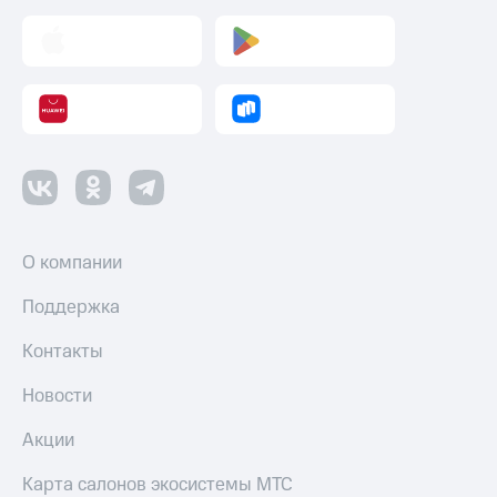
оператора
Оплата
интернета
и
ТВ
Переводы
с
телефона
на карту
О компании
МТС Pay
Поддержка
Оплата
по QR-
Контакты
коду
за границей
Новости
тернет-магазин
Акции
Смартфоны
Карта салонов экосистемы МТС
Наушники