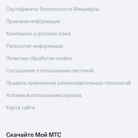
С картой
с карты
МТС
МТС Деньги
Сертификаты безопасности Минцифры
Деньги
МТС
Обзоры
Правовая информация
Накопления
товаров
Комплаенс и деловая этика
Откладывайте
Скидки
деньги
до 40%
Раскрытие информации
и получайте
на смартфоны
доход 15%
Политика обработки cookies
Платежи
при
и
покупке
Соглашение о пользовании системой
переводы
со связью
МТС
Правила применения рекомендательных технологий
Пополнить
номер
Условия использования сервиса
МТС
Карта сайта
Настройки
автоплатежа
Пополнить
номер
Скачайте Мой МТС
другого