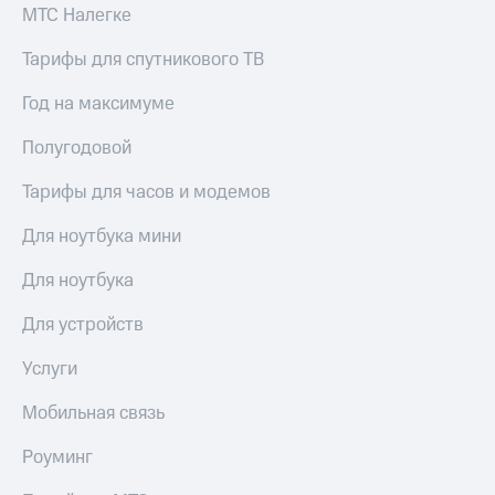
Сертификаты
МТС Налегке
Подписка
безопасности
на гигабайты
Тарифы для спутникового ТВ
интернета,
Всё
фильмы,
под
Год на максимуме
музыка
рукой
и многое
в Мой МТС
Полугодовой
другое
Семейная
Посмотрите,
Тарифы для часов и модемов
группа
что
полезного
Скидка
Для ноутбука мини
есть
на тарифы,
в нашем
общие
Для ноутбука
приложении
подписки
и услуги,
Для устройств
КИОН
доступ
к геолокации
Услуги
КИОН
Кино,
Музыка
музыка,
Мобильная связь
книги
КИОН
и не
Роуминг
Строки
только