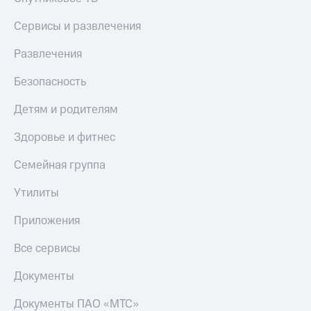
МТС
Live
Деньги
Сервисы и развлечения
МТС
Гудок
Накопления
Развлечения
Мой
Откладывайте
МТС
Безопасность
деньги
и получайте
Все
Детям и родителям
доход 15%
приложения
Акции
Финансы
Здоровье и фитнес
Условия
Инвестиции
пополнения
Семейная группа
Получайте
Скидка
доход
Утилиты
30%
онлайн
на связь
Страхование
Приложения
Покупка
Тарифы
Все сервисы
полисов
RED,
онлайн
РИИЛ
Документы
Скидка 30%
и МТС Супер
на связь
дешевле
Документы ПАО «МТС»
при оплате