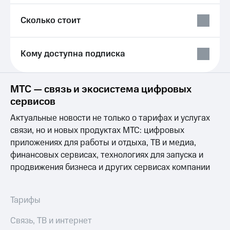
Выбрать
ТВ и телефон
красивый
для дома
Сколько стоит
номер
Услуги
Заменить
SIM-
Личный
Кому доступна подписка
карту
кабинет
интернета
Перейти
и
МТС — связь и экосистема цифровых
на
ТВ
eSIM
сервисов
Личный
кабинет
Актуальные новости не только о тарифах и услугах
Для дома
спутникового
Выберите
ТВ
связи, но и новых продуктах МТС: цифровых
и подключите
Скачать
приложениях для работы и отдыха, ТВ и медиа,
ТВ
приложение
финансовых сервисах, технологиях для запуска и
с выгодным
Мой
продвижения бизнеса и других сервисах компании
тарифом
МТС
Акции
Тарифы
Интернет,
Тарифы
ТВ и телефон
Видеонаблюдение
для дома
для дома
Связь, ТВ и интернет