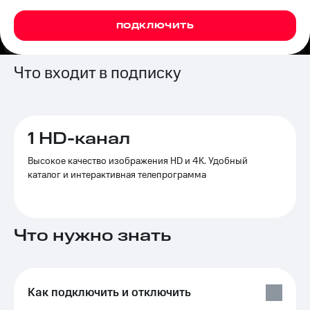
на связь
ПОДКЛЮЧИТЬ
Роуминг
Тарифы
RED,
Семейная
РИИЛ
Что входит в подписку
группа
и МТС
Супер
Заказать
дешевле
SIM-
при
карту
оплате
1 HD-канал
с карты
Оформить
МТС
Высокое качество изображения HD и 4K. Удобный
eSIM
Деньги
каталог и интерактивная телепрограмма
SIM-
Выберите
карта
и подключите
для
ТВ
Что нужно знать
иностранцев
с выгодным
тарифом
Оформить
чистый
Тарифы
номер
Как подключить и отключить
Интернет,